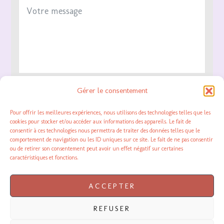
Gérer le consentement
Je consens à ce que ce site stocke les informations
que j’ai envoyées afin de pouvoir répondre à ma
Pour offrir les meilleures expériences, nous utilisons des technologies telles que les
cookies pour stocker et/ou accéder aux informations des appareils. Le fait de
demande.
consentir à ces technologies nous permettra de traiter des données telles que le
comportement de navigation ou les ID uniques sur ce site. Le fait de ne pas consentir
ou de retirer son consentement peut avoir un effet négatif sur certaines
ENVOYER MON MESSAGE
caractéristiques et fonctions.
ACCEPTER
REFUSER